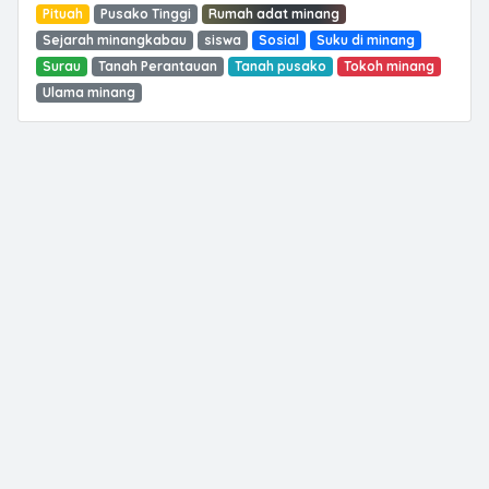
Pituah
Pusako Tinggi
Rumah adat minang
Sejarah minangkabau
siswa
Sosial
Suku di minang
Surau
Tanah Perantauan
Tanah pusako
Tokoh minang
Ulama minang