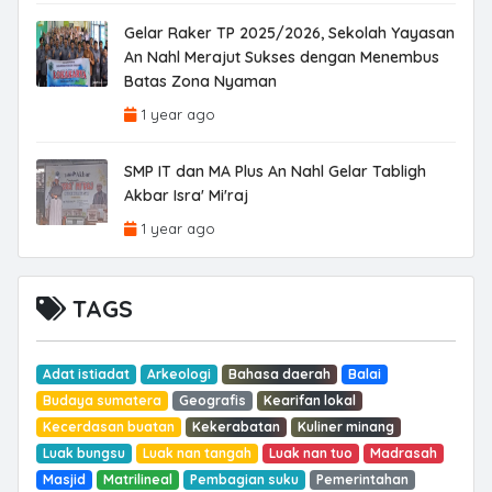
Gelar Raker TP 2025/2026, Sekolah Yayasan
An Nahl Merajut Sukses dengan Menembus
Batas Zona Nyaman
1 year ago
SMP IT dan MA Plus An Nahl Gelar Tabligh
Akbar Isra' Mi'raj
1 year ago
TAGS
Adat istiadat
Arkeologi
Bahasa daerah
Balai
Budaya sumatera
Geografis
Kearifan lokal
Kecerdasan buatan
Kekerabatan
Kuliner minang
Luak bungsu
Luak nan tangah
Luak nan tuo
Madrasah
Masjid
Matrilineal
Pembagian suku
Pemerintahan