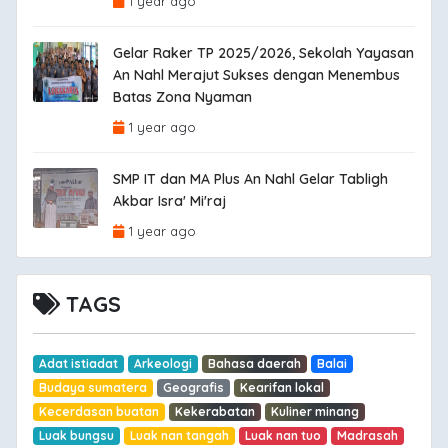
1 year ago
Gelar Raker TP 2025/2026, Sekolah Yayasan
An Nahl Merajut Sukses dengan Menembus
Batas Zona Nyaman
1 year ago
SMP IT dan MA Plus An Nahl Gelar Tabligh
Akbar Isra' Mi'raj
1 year ago
TAGS
Adat istiadat
Arkeologi
Bahasa daerah
Balai
Budaya sumatera
Geografis
Kearifan lokal
Kecerdasan buatan
Kekerabatan
Kuliner minang
Luak bungsu
Luak nan tangah
Luak nan tuo
Madrasah