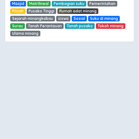
Masjid
Matrilineal
Pembagian suku
Pemerintahan
Pituah
Pusako Tinggi
Rumah adat minang
Sejarah minangkabau
siswa
Sosial
Suku di minang
Surau
Tanah Perantauan
Tanah pusako
Tokoh minang
Ulama minang