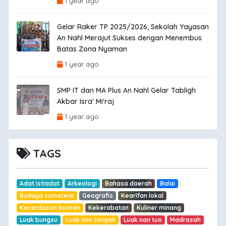
1 year ago
Gelar Raker TP 2025/2026, Sekolah Yayasan
An Nahl Merajut Sukses dengan Menembus
Batas Zona Nyaman
1 year ago
SMP IT dan MA Plus An Nahl Gelar Tabligh
Akbar Isra' Mi'raj
1 year ago
TAGS
Adat istiadat
Arkeologi
Bahasa daerah
Balai
Budaya sumatera
Geografis
Kearifan lokal
Kecerdasan buatan
Kekerabatan
Kuliner minang
Luak bungsu
Luak nan tangah
Luak nan tuo
Madrasah