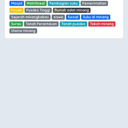
Masjid
Matrilineal
Pembagian suku
Pemerintahan
Pituah
Pusako Tinggi
Rumah adat minang
Sejarah minangkabau
siswa
Sosial
Suku di minang
Surau
Tanah Perantauan
Tanah pusako
Tokoh minang
Ulama minang