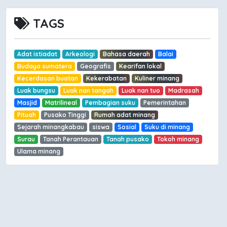
TAGS
Adat istiadat
Arkeologi
Bahasa daerah
Balai
Budaya sumatera
Geografis
Kearifan lokal
Kecerdasan buatan
Kekerabatan
Kuliner minang
Luak bungsu
Luak nan tangah
Luak nan tuo
Madrasah
Masjid
Matrilineal
Pembagian suku
Pemerintahan
Pituah
Pusako Tinggi
Rumah adat minang
Sejarah minangkabau
siswa
Sosial
Suku di minang
Surau
Tanah Perantauan
Tanah pusako
Tokoh minang
Ulama minang